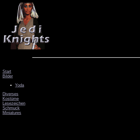
Start
Bilder
Yoda
Diverses
Kostüme
Lesezeichen
Schmuck
Miniatures